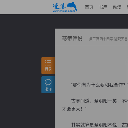
首页
书库
动漫
寒帝传说
第三百四十四章 进梵天谷
目录
“那你有为什么要和我合作？
书评
古寒问道，圣明阳一笑，不掩饰
才会更大！”
其实就算是圣明阳不说，古寒