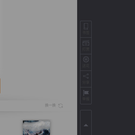
书签
打赏
送花
分享
背
字
宽
滚
举报
换一换