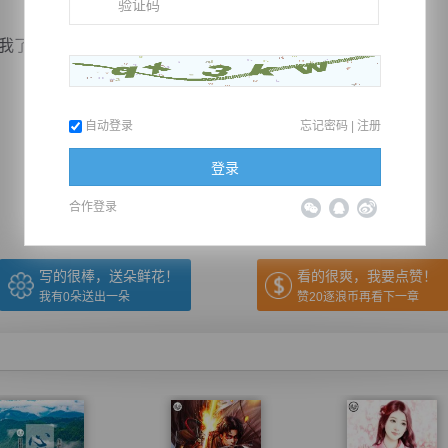
解一...
自动登录
忘记密码
|
注册
推荐在手机上阅读本书
登录
上一章
回目录
下一章
（← 快捷键
快捷键→）
合作登录
写的很棒，送朵鲜花！
看的很爽，我要点赞！
我有
0
朵送出一朵
赞20逐浪币再看下一章