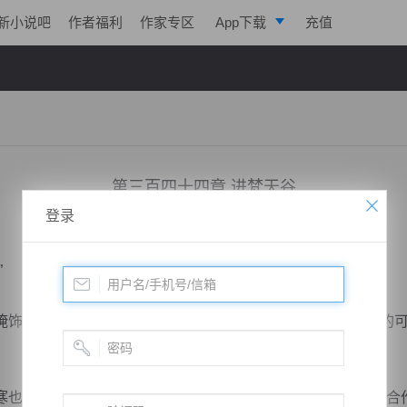
新小说吧
作者福利
作家专区
App下载
充值
逐浪小说
写作助手
第三百四十四章 进梵天谷
登录
小说：
寒帝传说
作者：
翎晨
更新时间：2017-01-22 21:19 字数：2156
”
的说道:“因为梵天谷凶险无比，我一个人能够取得神王果的可
也已经猜的差不多了，不然，以圣明阳的实力又怎么会找人合