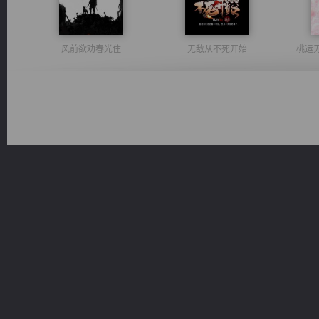
风前欲劝春光住
无敌从不死开始
桃运
诸仙天下
一术镇天
激荡人生
豪门战神：我既王（又名战神归来不败神婿修罗战神）