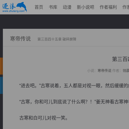
首页
书库
动漫
新小说吧
作者福利
作
寒帝传说
第三百四十五章 破碎屏障
第三百
小说：
寒帝传说
作者：
翎
“进去吧。”古寒说着，五人都是对视一眼，然后缓缓的
“古寒，你和可儿到底说了什么啊？！”姜无神看古寒神
古寒和白可儿对视一笑。