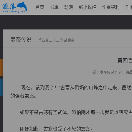
首页
书库
动漫
新小说吧
作者福利
作
寒帝传说
第四百二十二章 战魔皇
第四百
小说：
寒帝传说
作者：
翎
“现在，该到我了！”古寒从倒塌的山峰之中走来，虽然
的强者兼比。
如果不是古寒有圣贤体，恐怕刚才那一击就足以毁灭
即便如此，古寒也受了不轻的震荡。