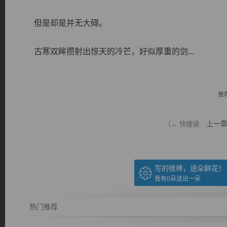
但是却是并无大碍。
古寒双眸攒射出惊天的冷芒，好似厚重的剑...
逐浪小说
推
上一
（← 快捷键
写的很棒，送朵鲜花！
我有
0
朵送出一朵
热门推荐