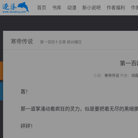
首页
书库
动漫
新小说吧
作者福利
作
寒帝传说
第一百四十五章 绝对碾压
第一百
小说：
寒帝传说
作者：
翎
轰！
那一道掌涌动着疯狂的灵力，似是要把着无尽的黑暗撕
砰砰！