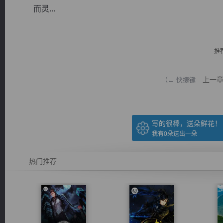
而灵...
推
逐浪小说
上一
（← 快捷键
写的很棒，送朵鲜花！
我有
0
朵送出一朵
热门推荐