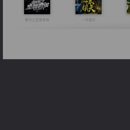
都市之至尊君侯
一术镇天
豪门战神：我既王（又名战神归来不败神婿修罗战神）
绝世狂尊
光明神印
诸仙天下