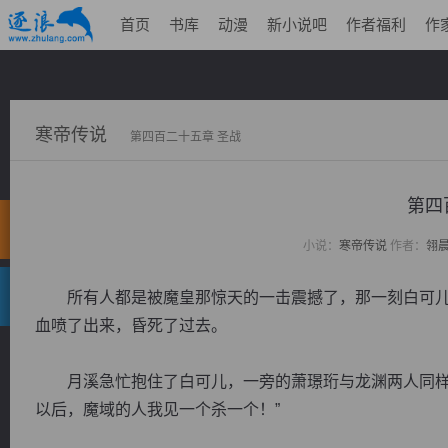
首页
书库
动漫
新小说吧
作者福利
作
寒帝传说
第四百二十五章 圣战
第四
小说：
寒帝传说
作者：
翎
所有人都是被魔皇那惊天的一击震撼了，那一刻白可儿
血喷了出来，昏死了过去。
月溪急忙抱住了白可儿，一旁的萧璟珩与龙渊两人同样是
以后，魔域的人我见一个杀一个！”