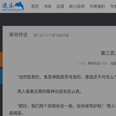
首页
书库
动漫
新小说吧
作者福利
作
寒帝传说
第三百三十六章 强敌来袭
第三百
小说：
寒帝传说
作者：
翎
“当然是真的，鬼圣神医姬苍穹说的，难道还不可信么？
两人看着古寒的眼神也是有些认真。
“那好，我们两个就陪你走一趟，给你保驾护航！”两人
是喝茶。