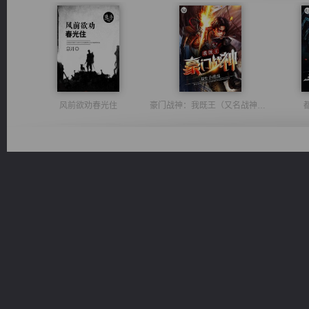
风前欲劝春光住
豪门战神：我既王（又名战神归来不败神婿修罗战神）
太古神煌
一术镇天