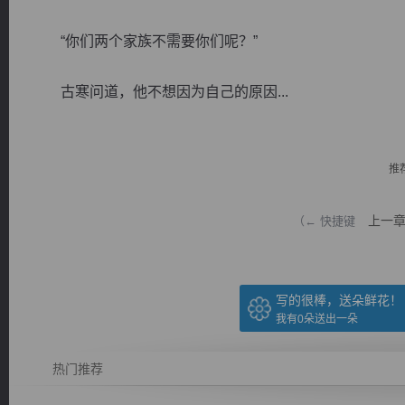
“你们两个家族不需要你们呢？”
古寒问道，他不想因为自己的原因...
逐浪小说
推
上一
（← 快捷键
写的很棒，送朵鲜花！
我有
0
朵送出一朵
热门推荐