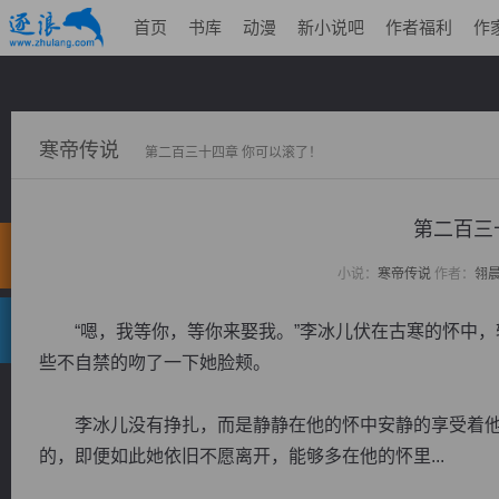
首页
书库
动漫
新小说吧
作者福利
作
寒帝传说
第二百三十四章 你可以滚了！
第二百三
小说：
寒帝传说
作者：
翎
“嗯，我等你，等你来娶我。”李冰儿伏在古寒的怀中，
些不自禁的吻了一下她脸颊。
李冰儿没有挣扎，而是静静在他的怀中安静的享受着他
的，即便如此她依旧不愿离开，能够多在他的怀里...