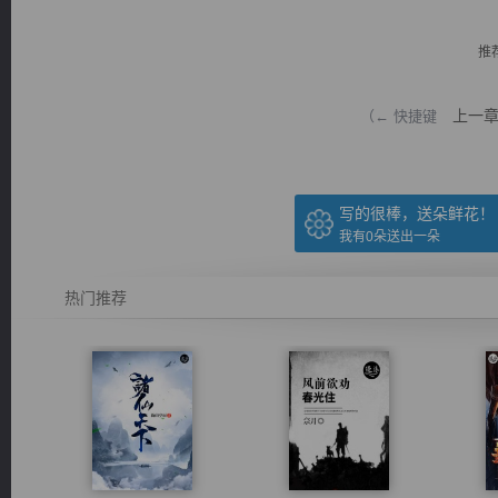
推
上一
（← 快捷键
逐浪小说
写的很棒，送朵鲜花！
我有
0
朵送出一朵
热门推荐