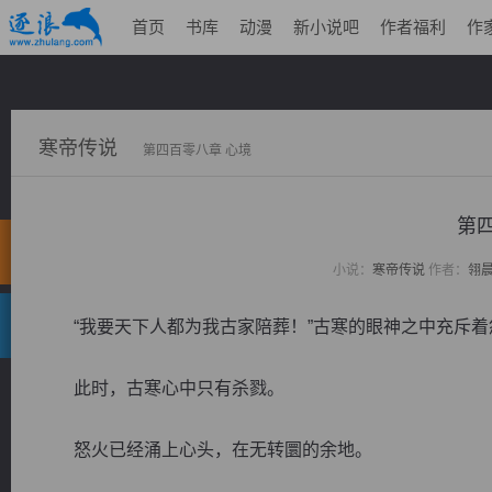
首页
书库
动漫
新小说吧
作者福利
作
寒帝传说
第四百零八章 心境
第
小说：
寒帝传说
作者：
翎
“我要天下人都为我古家陪葬！”古寒的眼神之中充斥着
此时，古寒心中只有杀戮。
怒火已经涌上心头，在无转圜的余地。