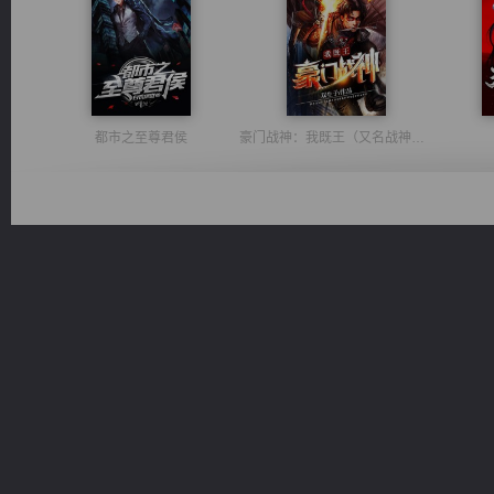
都市之至尊君侯
豪门战神：我既王（又名战神归来不败神婿修罗战神）
诸仙天下
军魂永铸