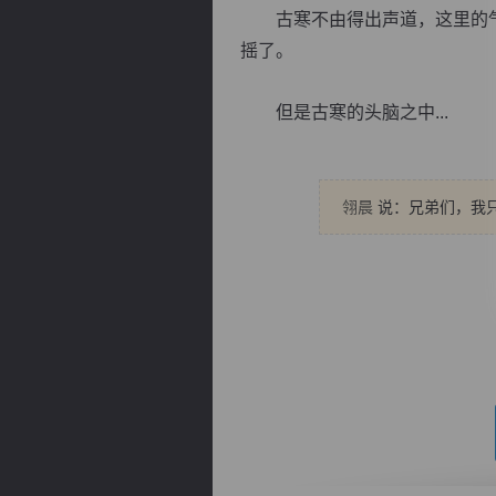
古寒不由得出声道，这里的气
摇了。
但是古寒的头脑之中...
逐浪小说
翎晨
说：兄弟们，我只