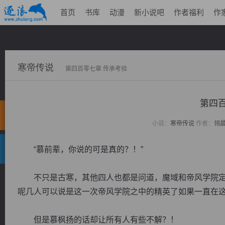
首页
书库
动漫
新小说吧
作者福利
作
寒帝传说
第四百零七章 传承考验
第四百
小说：
寒帝传说
作者：
翎
“慕前辈，你说的可是真的？！”
不只是古寒，其他四人也都是问道，魔域和帝风学院定
呢几人可以说是这一次帝风学院之中的精英了如果一直在
但是慕枫扬的话却让所有人有些不解？！