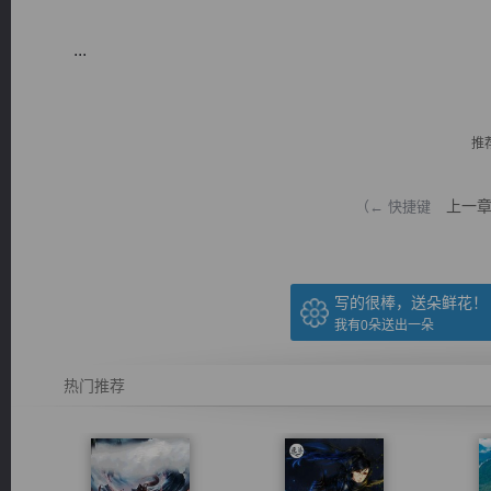
...
推
逐浪小说
上一
（← 快捷键
写的很棒，送朵鲜花！
我有
0
朵送出一朵
热门推荐