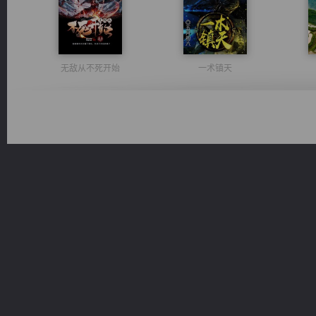
无敌从不死开始
一术镇天
豪门战神：我既王（又名战神归来不败神婿修罗战神）
佣兵王