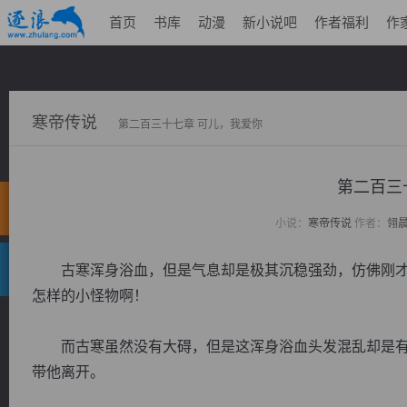
首页
书库
动漫
新小说吧
作者福利
作
寒帝传说
第二百三十七章 可儿，我爱你
第二百三
小说：
寒帝传说
作者：
翎
古寒浑身浴血，但是气息却是极其沉稳强劲，仿佛刚才
怎样的小怪物啊！
而古寒虽然没有大碍，但是这浑身浴血头发混乱却是有
带他离开。