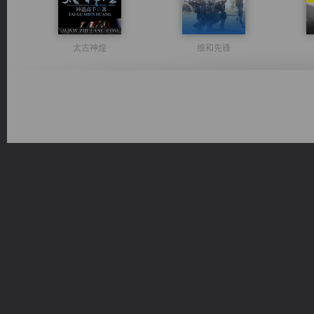
太古神煌
维和先锋
一术镇天
风前欲劝春光住
佣兵王
光明神印
桃运