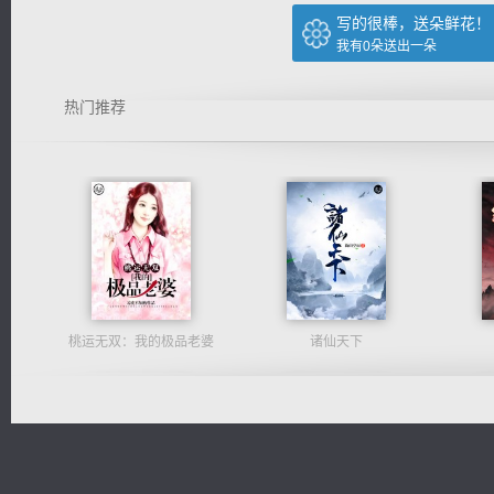
写的很棒，送朵鲜花！
我有
0
朵送出一朵
热门推荐
桃运无双：我的极品老婆
诸仙天下