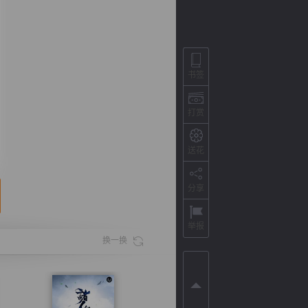
书签
打赏
送花
分享
背
字
宽
滚
举报
换一换