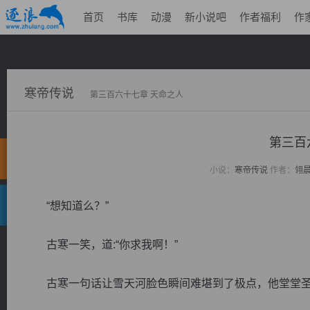
首页
书库
动漫
新小说吧
作者福利
作
寒帝传说
第三百六十七章 天命之人
第三百
小说：
寒帝传说
作者：
翎
“想知道么？”
古寒一笑，道:“你求我啊！”
古寒一句话让雪天河脸色瞬间难堪到了极点，他堂堂圣