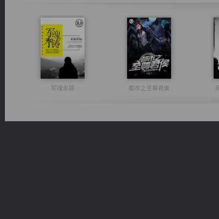
军魂永铸
都市之至尊君侯
维和先锋
一术镇天