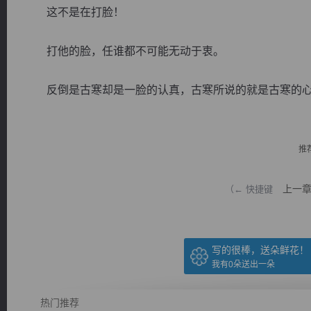
这不是在打脸！
打他的脸，任谁都不可能无动于衷。
反倒是古寒却是一脸的认真，古寒所说的就是古寒的心里
逐浪小说
推
上一
（← 快捷键
写的很棒，送朵鲜花！
我有
0
朵送出一朵
热门推荐