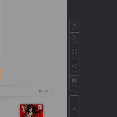
书签
打赏
送花
分享
背
字
宽
滚
举报
换一换