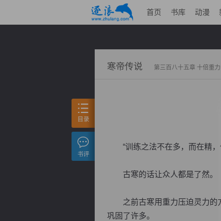
首页
书库
动漫
寒帝传说
第三百八十五章 十倍重力
目录
“训练之法不在多，而在精，仅
书评
古寒的话让众人都是了然。
之前古寒用重力压迫灵力的方
巩固了许多。