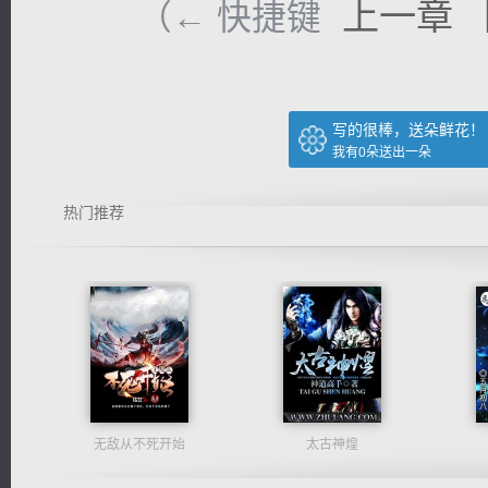
上一章
（← 快捷键
写的很棒，送朵鲜花！
我有
0
朵送出一朵
热门推荐
无敌从不死开始
太古神煌