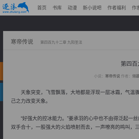
首页
书库
动漫
新小说吧
作者福利
作
寒帝传说
第四百九十二章 九阳圣法
第四百
小说：
寒帝传说
作者：
翎
天象突变，飞雪飘落，大地都是浮现一层冰霜，气温骤
己之力改变天象。
“好强大的控冰能力。”姜承羽的心中也不由得泛起一丝
双手合十，一股强大的火焰喷射而去，一声嘹亮的鸣叫，三.