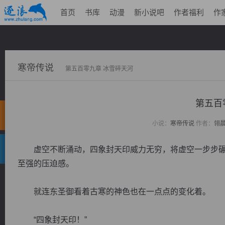
首页
书库
动漫
新小说吧
作者福利
作
寒帝传说
第五百零九章 冰雪碎天河
第五百
小说：
寒帝传说
作者：
翎
虚空不断涌动，四象封天印威力无穷，将虚空一步步碾
至强的压迫感。
就连东圣御看着古寒的神色也在一点点的变化着。
“四象封天印！”