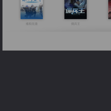
维和先锋
佣兵王
都市之至尊君侯
无敌从不死开始
桃运