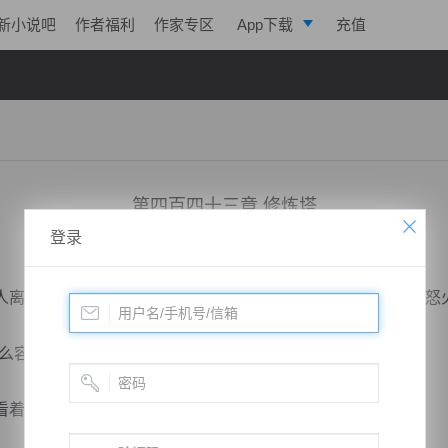
新小说吧
作者福利
作家专区
App下载
充值
逐浪小说
写作助手
第四百四十三章 修炼塔
登录
小说：
寒帝传说
作者：
翎晨
更新时间：2017-03-16 23:03 字数：2155
离开的背影，不由得心头更加怨恨起来，一双哦眸子都是有怒
容易！”何玉冷声道。
看着何玉。