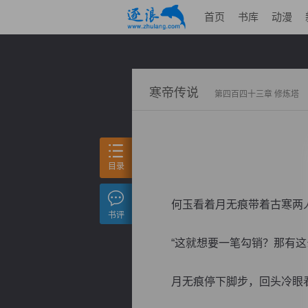
首页
书库
动漫
寒帝传说
第四百四十三章 修炼塔
目录
何玉看着月无痕带着古寒两人
书评
“这就想要一笔勾销？那有这么
月无痕停下脚步，回头冷眼