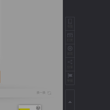
书签
打赏
送花
分享
背
字
宽
滚
举报
换一换