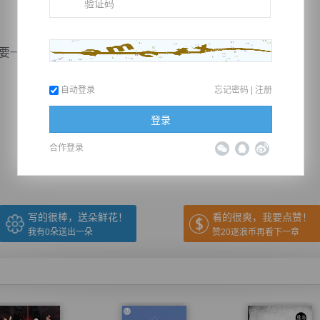
一笔勾销那有那么容易，那我徒儿的四肢岂不是白废了...
自动登录
忘记密码
|
注册
推荐在手机上阅读本书
登录
合作登录
上一章
回目录
下一章
（← 快捷键
快捷键→）
写的很棒，送朵鲜花！
看的很爽，我要点赞！
我有
0
朵送出一朵
赞20逐浪币再看下一章