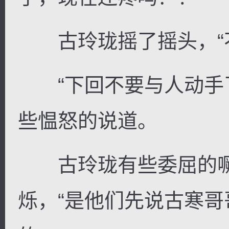
古玲珑摇了摇头，“不
“下回不要与人动手了
些愠怒的说道。
古玲珑有些委屈的噘
烁，“是他们先说古寒