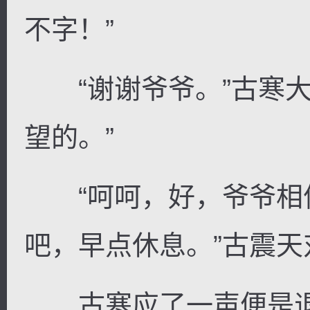
不字！”
“谢谢爷爷。”古寒大
望的。”
“呵呵，好，爷爷相
吧，早点休息。”古震
古寒应了一声便是退