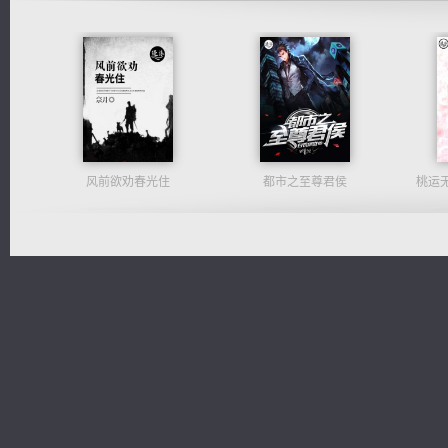
风前欲劝春光住
都市之至尊君侯
桃运
维和先锋
豪门战神：我既王（又名战神归来不败神婿修罗战神）