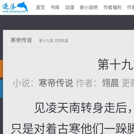
首页
书库
动漫
新小说吧
作者福利
作
寒帝传说
第十九章 灵药筑基
第十九
小说：
寒帝传说
作者：
翎晨
更新
见凌天南转身走后，
只是对着古寒他们一跺