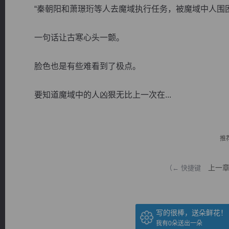
“秦朝阳和萧璟珩等人去魔域执行任务，被魔域中人围困
一句话让古寒心头一颤。
脸色也是有些难看到了极点。
逐浪小说
要知道魔域中的人凶狠无比上一次在...
推
上一
（← 快捷键
写的很棒，送朵鲜花！
我有
0
朵送出一朵