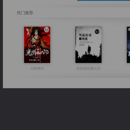
热门推荐
光明神印
风前欲劝春光住
心铸天途
一术镇天