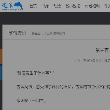
首页
书库
动漫
新小说吧
作者福利
作
寒帝传说
第三百七十五章 前往魔域
第三百
小说：
寒帝传说
作者：
翎
“到底发生了什么事？”
古寒问道，感受到了此间的压抑，古寒的神色也不由得
帝天叹了一口气。