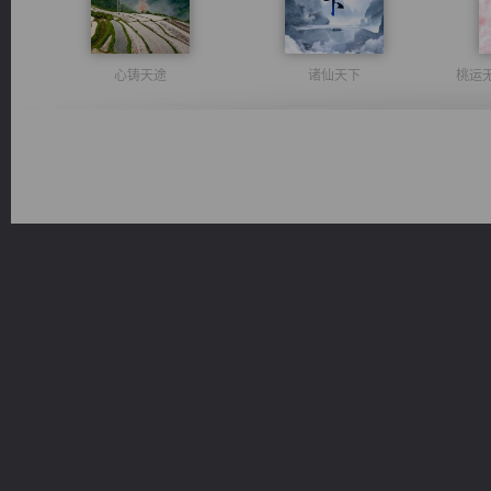
心铸天途
诸仙天下
桃运
绝世狂尊
光明神印
佣兵王
一术镇天