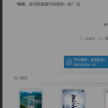
“秦鹏，你可知道我为何找你一战？”古...
推
逐浪小说
上一
（← 快捷键
写的很棒，送朵鲜花！
我有
0
朵送出一朵
热门推荐