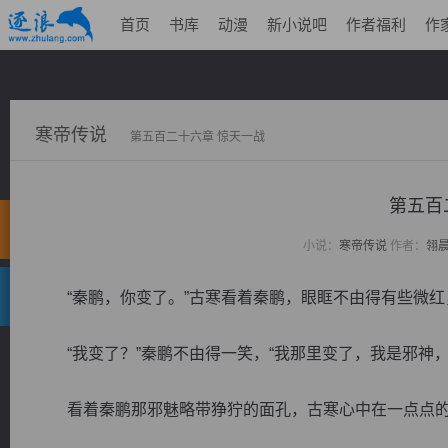
首页
书库
动漫
新小说吧
作者福利
作
寒帝传说
第五百二十六章 惊天一战
第五百
小说：
寒帝传说
作者：
翎
“秦鹏，你变了。”古寒看着秦鹏，眼眶不由得有些微红
“我变了？”秦鹏不由得一笑，“我那里变了，我是邪神，
看着秦鹏那邪魅略带狰狞的面孔，古寒心中在一点点的