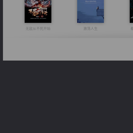
无敌从不死开始
激荡人生
风前欲劝春光住
佣兵王