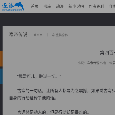
首页
书库
动漫
新小说吧
作者福利
作
寒帝传说
第四百一十一章 重铸身体
第四百
小说：
寒帝传说
作者：
翎
“我爱可儿，胜过一切。”
古寒的一句话，让所有人都是为之震撼，如果说古寒只
自身的行动诠释了他的话。
言语总是动人的，但是行动却是最难的。