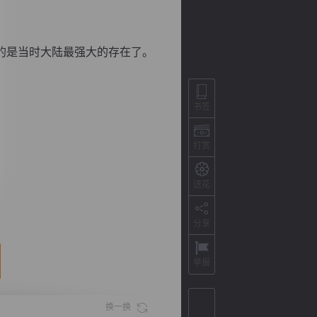
的是当时大陆最强大的存在了。
书签
打赏
送花
背
字
宽
滚
分享
举报
换一换