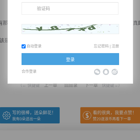
那般实力才敢称无敌的存在啊，由此可见，这慕枫扬的实力真
圣贤辈出么，为...
自动登录
忘记密码
|
注册
登录
推荐在手机上阅读本书
合作登录
上一章
回目录
下一章
（← 快捷键
快捷键→）
写的很棒，送朵鲜花！
看的很爽，我要点赞！
我有
0
朵送出一朵
赞20逐浪币再看下一章