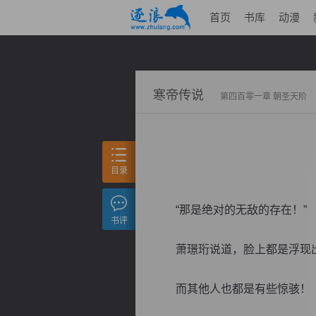
首页
书库
动漫
寒帝传说
第四百零一章 朝圣天阶
目录
“那是绝对的无敌的存在！”
书评
萧璟珩说道，脸上都是浮现出
而其他人也都是有些惊骇！