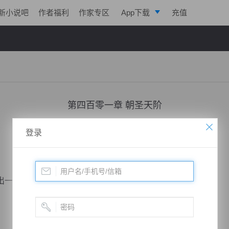
新小说吧
作者福利
作家专区
App下载
充值
逐浪小说
写作助手
第四百零一章 朝圣天阶
小说：
寒帝传说
作者：
翎晨
更新时间：2017-02-23 23:04 字数：2094
登录
一抹激动的神色。