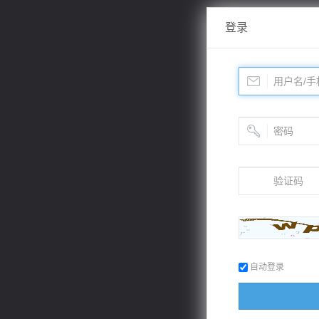
登录
自动登录