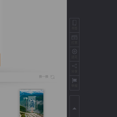
书签
打赏
送花
分享
背
字
宽
滚
换一换
举报