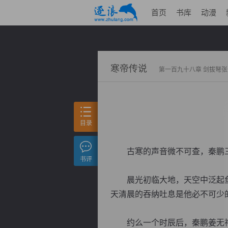
首页
书库
动漫
寒帝传说
第一百九十八章 剑拔弩张
目录
古寒的声音微不可查，秦鹏三
书评
晨光初临大地，天空中泛起鱼
天清晨的吞纳吐息是他必不可少
约么一个时辰后，秦鹏姜无神三