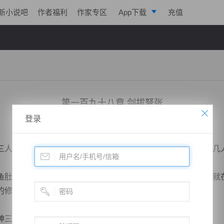
新小说吧
作者福利
作家专区
App下载
充值
逐浪小说
写作助手
第一百九十八章 剑拔弩张
登录
小说：
寒帝传说
作者：
翎晨
更新时间：2016-09-21 21:01 字数：2175
人都是没有听清，今天他们都经历了一场比赛，累的不行，几
肚白，一抹紫意在天空之中浮现，映衬的天空分外瑰丽，而就
的修炼。
人也醒...