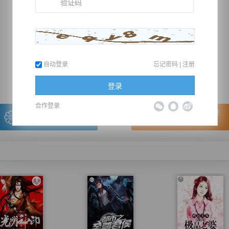
推荐在手机上阅读本书
自动登录
忘记密码
|
注册
上一章
回目录
下一章
（← 快捷键
快捷键→）
登录
合作登录
写的很棒，送朵鲜花！
看的很爽，我要点赞！
我有
0
朵送出一朵
赞20逐浪币再看下一章