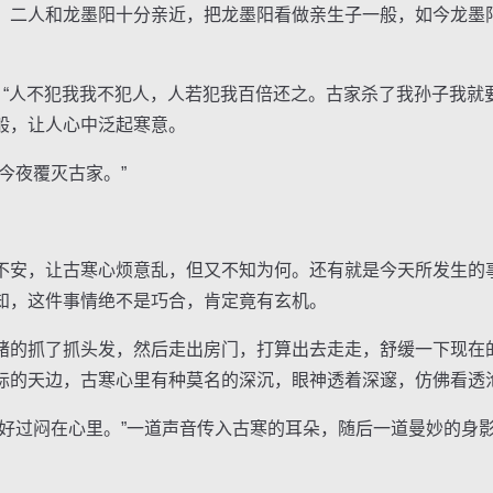
二人和龙墨阳十分亲近，把龙墨阳看做亲生子一般，如今龙墨
“人不犯我我不犯人，人若犯我百倍还之。古家杀了我孙子我就要
般，让人心中泛起寒意。
夜覆灭古家。”
安，让古寒心烦意乱，但又不知为何。还有就是今天所发生的
知，这件事情绝不是巧合，肯定竟有玄机。
的抓了抓头发，然后走出房门，打算出去走走，舒缓一下现在
际的天边，古寒心里有种莫名的深沉，眼神透着深邃，仿佛看透
过闷在心里。”一道声音传入古寒的耳朵，随后一道曼妙的身