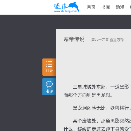
首页
书库
动漫
寒帝传说
第八十四章 雷霆万钧
目录
三星城城外东部，一道黑影飞
书评
而那个方向则是黑龙涧。
黑龙涧凶险无比，妖兽横行，
某个废墟处，那道黑影突然出
什么，缓缓的走过去蹲下身感受