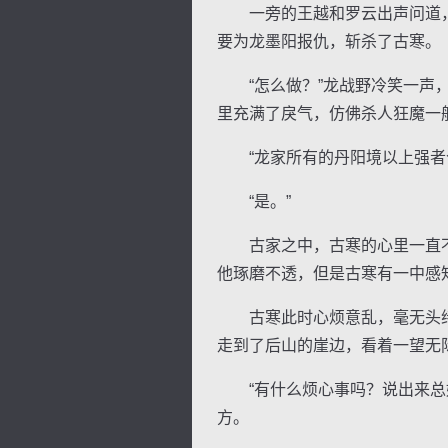
一旁的王越和罗云出声问道，
要为龙墨阳报仇，斩杀了古寒。
“怎么做？”龙战野冷笑一声，
里充满了戾气，仿佛杀人狂魔一
“龙家所有的丹阳境以上强者今
“是。”
古家之中，古寒的心里一直不
他琢磨不透，但是古寒有一中感
古寒此时心烦意乱，毫无头绪
走到了后山的崖边，看着一望无
“有什么烦心事吗？说出来总好
方。