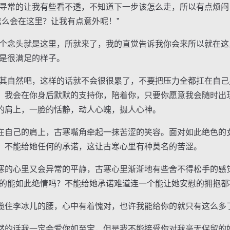
常的让我有些看不透，不知道下一步该怎么走，所以有点烦闷
怎么会在这里？让我有点意外呢！”
念头就是这里，所就来了，我的直觉告诉我你会来所以就在这
似是很满足的样子。
自然吧，这样的话就不会很很累了，不要把压力全都扛在自己
，我会在你身后默默的支持你，陪着你，只要你愿意我会随时出
的肩上，一脸的恬静，动人心魄，摄人心神。
自己的肩上，古寒嘴角牵起一抹苦涩的笑容。面对如此绝色的
，不能给她任何的承诺，这让古寒心里有种莫名的苦涩。
的心里又会异常的平静，古寒心里渐渐地有些舍不得松手的感
真的能如此绝情吗？不能给她承诺难道连一个能让她安慰的拥抱都
李冰儿的腰，心中有着愧对，也许我能给你的就只有这么多了吧
的话我一定会爱你如至宝，但是我不能接受你对我毫无保留的