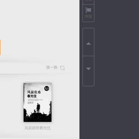
举报
换一换
风前欲劝春光住
色