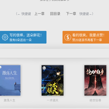
上一章
回目录
下一章
（← 快捷键
快捷键→）
写的很棒，送朵鲜花！
看的很爽，我要点赞！
我有
0
朵送出一朵
赞20逐浪币再看下一章
激荡人生
一术镇天
绝世狂尊