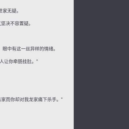
世家无疑。
气坚决不容置疑。
，眼中有这一丝异样的情绪。
人让你牵肠挂肚。”
古家而你却对我龙家痛下杀手。”