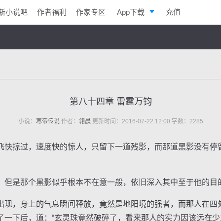
新小说吧
作者福利
作家专区
App下载
充值
逐浪小说
写作助手
第八十四章 雷霆万钧
小说：
寒帝传说
作者：
翎晨
更新时间：2016-07-22 12:00 字数：2285
快掠过，速度快的惊人，只留下一道残影，而那道黑影没有停
但是那个黑影似乎根本不在意一般，依旧深入其中至于他的目
现，身上的气息瞬间释放，竟然是地阳境的强者，而那人在四
了一下后，道：“玄灵珠竟然破碎了，看来那人的实力因该远在