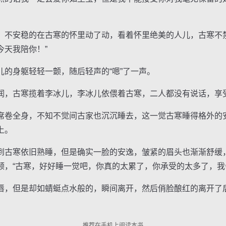
安稳的在古寒的怀里动了动，看着怀里绝美的人儿，古寒不禁
今天我陪你！”
身躯轻轻一颤，随后轻声的“嗯”了一声。
，古寒揽着李冰儿，李冰儿依偎着古寒，二人都没有说话，享
卷全身，不知不觉间古家也沉沉睡去，这一觉古寒睡得格外的
上。
古寒依旧熟睡，但是确实一脸的安逸，皱紧的眉头也渐渐舒缓
颊，“古寒，好好睡一觉吧，你真的太累了，你承受的太多了，我
，但是却如蜻蜓点水般的，瞬间离开，然后俏脸酿红的离开了
推荐在手机上阅读本书