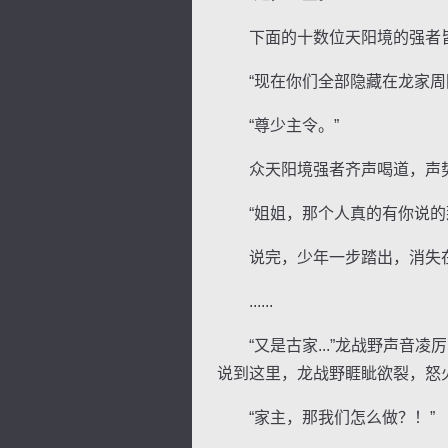
下面的十数位天阳境的强者皆
“现在你们全部隐藏在龙家周围
“尊少主令。”
众天阳境强者齐声喝道，声势
“姐姐，那个人真的有你说的那
说完，少年一步踏出，消失
......
“又是古家...”龙战野声音凌
说到这里，龙战野睚眦欲裂，怒
“家主，那我们怎么做？！”