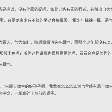
是应道，没有丝毫的疑问，如此训练有素的强者，必然出自大
，只要龙家少有不轨的举动直接覆灭。”那少年拂袖一挥，语
震天，气势如虹，随后纷纷消失在原地，而那个少年却没有动
般出色吗？听你这样说我也很想见见他呢，看看究竟是怎样的
在原地。
厉，“古震天你生的好孙子啊，我龙家怎么怎么说也曾经有恩于你
火中烧，一掌真碎了身前的桌子。