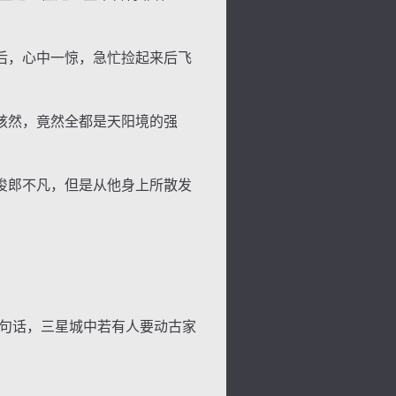
后，心中一惊，急忙捡起来后飞
骇然，竟然全都是天阳境的强
俊郎不凡，但是从他身上所散发
背
字
宽
滚
句话，三星城中若有人要动古家