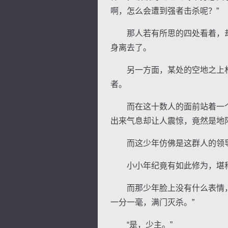
啊，怎么会遭到强者击杀呢？”
那人若有所思的四处看着，却
身离去了。
另一方面，某处的空地之上林
逐浪小说
者。
而在这十数人的面前站着一个
出来气息却让人震惊，竟然是地
而这少年仿佛是这群人的领
小小年纪竟有如此修为，堪
而那少年脸上没有什么表情，冷
一分一毫，满门灭杀。”
“是，少主。”