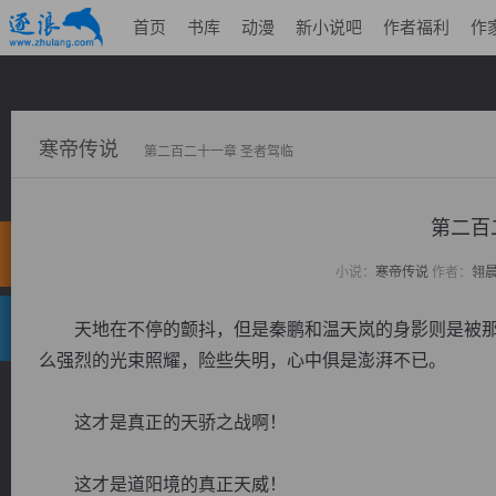
首页
书库
动漫
新小说吧
作者福利
作
寒帝传说
第二百二十一章 圣者驾临
第二百
小说：
寒帝传说
作者：
翎
天地在不停的颤抖，但是秦鹏和温天岚的身影则是被那
么强烈的光束照耀，险些失明，心中俱是澎湃不已。
这才是真正的天骄之战啊！
这才是道阳境的真正天威！