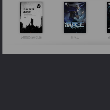
风前欲劝春光住
佣兵王
心铸天途
绝世狂尊