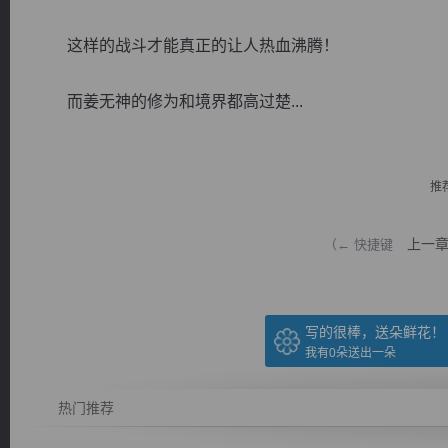
这样的战斗才能真正的让人热血沸腾！
而姜无神的修为和境界都高过楚...
逐浪小说
推
上一
（← 快捷键
写的很棒，送朵鲜花！
我有
0
朵送出一朵
热门推荐