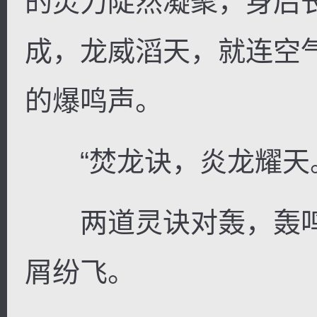
的灵力陡然凝聚，身后
成，龙威滔天，就连空
的爆鸣声。
“焚龙诀，炎龙耀天
两道灵诀对轰，轰鸣
屑纷飞。