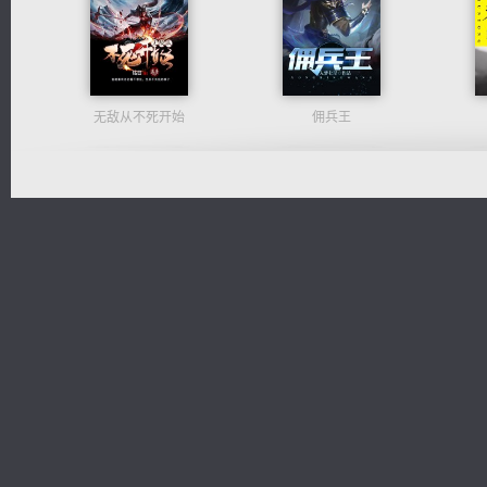
无敌从不死开始
佣兵王
桃运无双：我的极品老婆
维和先锋