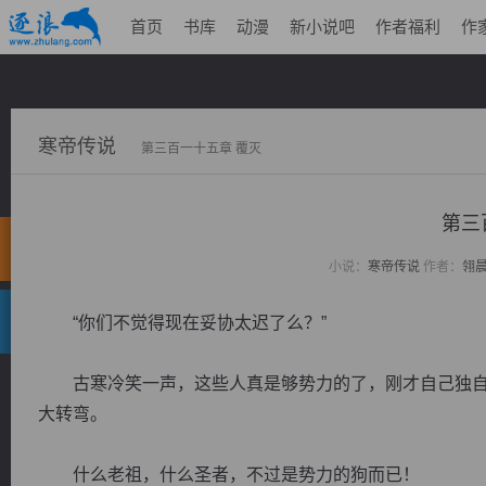
首页
书库
动漫
新小说吧
作者福利
作
寒帝传说
第三百一十五章 覆灭
第三
小说：
寒帝传说
作者：
翎
“你们不觉得现在妥协太迟了么？”
古寒冷笑一声，这些人真是够势力的了，刚才自己独自
大转弯。
什么老祖，什么圣者，不过是势力的狗而已！