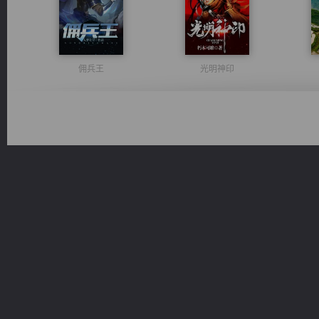
佣兵王
光明神印
一术镇天
豪门战神：我既王（又名战神归来不败神婿修罗战神）
桃运