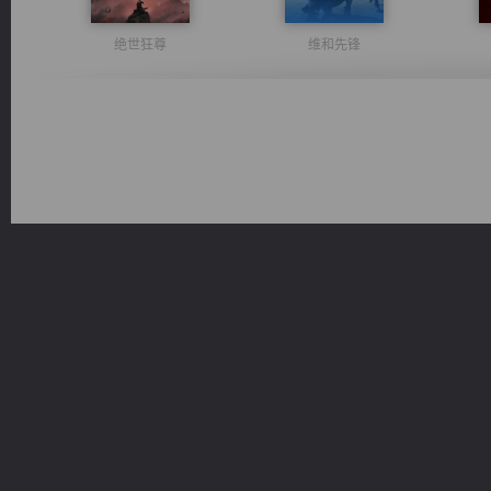
绝世狂尊
维和先锋
无敌从不死开始
诸仙天下
激荡人生
心铸天途