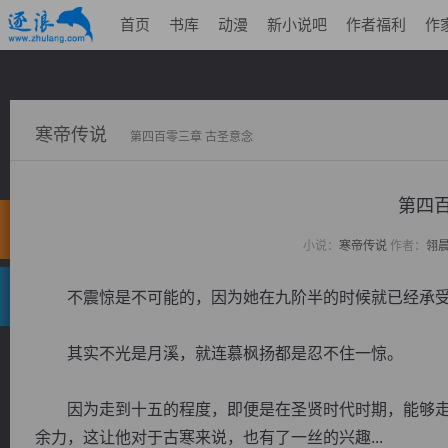
首页
书库
动漫
新小说吧
作者福利
作
寒帝传说
第四百零三章 古圣意念
第四百
小说：
寒帝传说
作者：
翎
不震惊是不可能的，因为她在九阶半的时候就已经承受
其实不光是月溪，就连慕枫扬都是忍不住一惊。
因为走到十五的程度，即便是在圣贤时代时期，能够走
余力，这让他对于古寒来说，也有了一丝的兴趣...