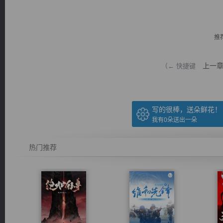
推
上一
（← 快捷键
逐浪小说
写的很棒，送朵鲜花！
我有
0
朵送出一朵
热门推荐