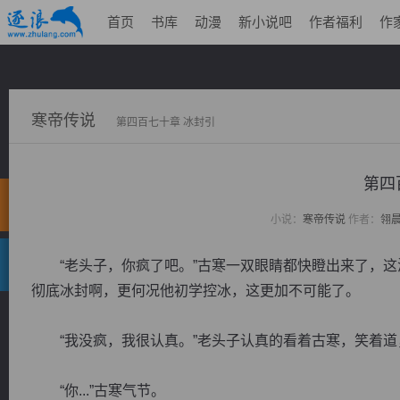
首页
书库
动漫
新小说吧
作者福利
作
寒帝传说
第四百七十章 冰封引
第四
小说：
寒帝传说
作者：
翎
“老头子，你疯了吧。”古寒一双眼睛都快瞪出来了，这
彻底冰封啊，更何况他初学控冰，这更加不可能了。
“我没疯，我很认真。”老头子认真的看着古寒，笑着道
“你...”古寒气节。