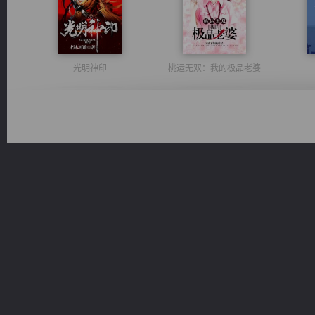
光明神印
桃运无双：我的极品老婆
都市之至尊君侯
一术镇天