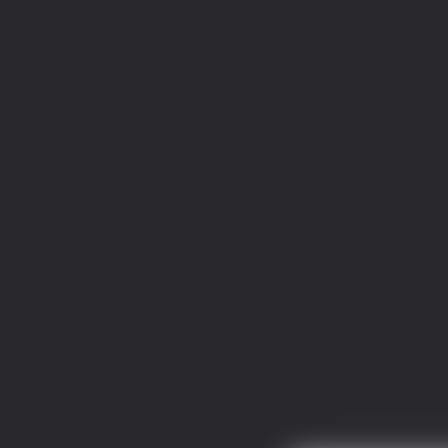
诸仙天下
绝世狂尊