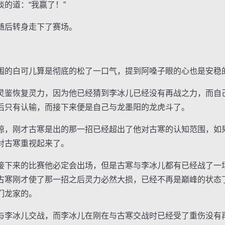
道：“我赢了！”
后转身走下了赛场。
的白可儿算是彻底的松了一口气，提到阿嗓子眼的心也是安稳
鉴恢复灵力，因为他已经猜到李冰儿已经没有再战之力，而自
后只有认输，而接下来便是自己与龙墨阳的龙虎斗了。
，刚才古寒是出的那一招已经超出了他对古寒的认知范围，如
对古寒重视起来了。
下来的比赛他必定会出场，但是古寒与李冰儿都有已经战了一
古寒刚才使了那一招之后灵力必然大损，已经不再是巅峰的状态
们龙家的。
李冰儿交战，而李冰儿在刚在与古寒交战时已经受了重伤没有