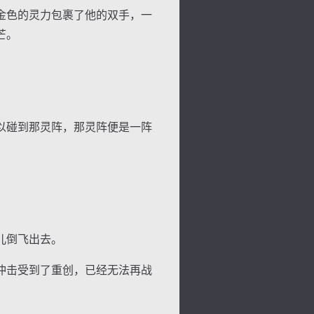
金色的灵力包裹了他的双手，一
芒。
景
号
度
动
以碰到那灵阵，那灵阵便是一阵
儿倒飞出去。
冲击受到了重创，已经无法再战