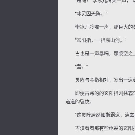
“是吗？”李冰儿冷笑一声，“
“冰灵囚天阵。”
李冰儿冷喝一声，那巨大的灵
“玄阳指，一指震山河。”
古也是一声暴喝，那凌空之上
“轰。”
灵阵与金指相对，发出一道
即便古寒的的玄阳指刚猛霸道
道道的裂纹。
“这灵阵居然如斯霸道，连玄阳指
古汉看着那有些龟裂的玄阳指