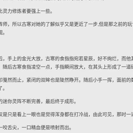
灵力修炼者要强上一些。
，所以古寒对她的了解似乎又是更近了一步,但是那之前的玩
视。
，手上的金光大放，古寒的食指指宛若星辰，好不绚烂，而他
，随后古寒食指凌空一点，手指瞬间放大，在其头上形成了一道
戛然而止，紧闭的双眸也是陡然睁开。随后小手一挥，面前的
了。
迷你灵阵不断完善，最后终于成形。
是只是看上一眼也是觉得浑身都在打冷战，由此可见，那时一
咬舌尖，一口精血便是喷射而出。