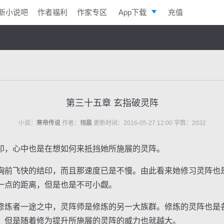
新小说吧
作者福利
作家专区
App下载
充值
逐浪小说
写作助手
第三十五章 玄指破灵阵
小说：
寒帝传说
作者：
翎晨
更新时间：2016-05-27 12:00 字数：2032
，心中也是在想如何来抵挡她所施展的灵阵。
前飞快的结印，而且那速度已是不慢。由此看来她修习灵阵也
一点的距离，但是也是不可小觑。
炼者一途之中，灵阵师是修炼的另一大族群。修炼的灵阵也是
，但是随着修为提升所施展的灵阵的威力也就越大。