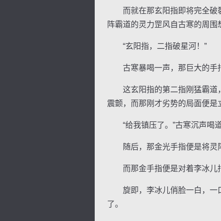
而就在那玄阳指即将完全破裂
阵霸道的灵力罡风自古寒的周围
“玄阳指，二指破星河！”
古寒暴喝一声，那巨大的手指
这玄阳指的第二指刚猛霸道，
震颤，而那刚才劣势的局面便是
“给我镇压了。”古寒沉声喝
随后，那金光手指便是将灵
而那金手指便是对着李冰儿指
旋即，李冰儿俏脸一白，一口
了。