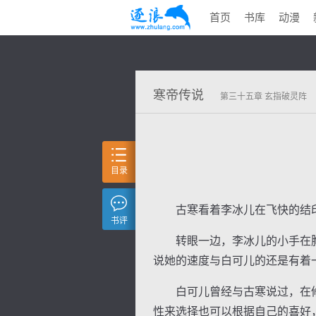
首页
书库
动漫
寒帝传说
第三十五章 玄指破灵阵
目录
古寒看着李冰儿在飞快的结印
书评
转眼一边，李冰儿的小手在胸
说她的速度与白可儿的还是有着
白可儿曾经与古寒说过，在修
性来选择也可以根据自己的喜好