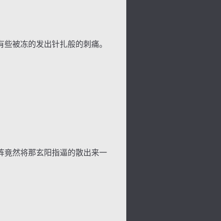
有些被冻的发出针扎般的刺痛。
阵竟然将那玄阳指逼的散出来一