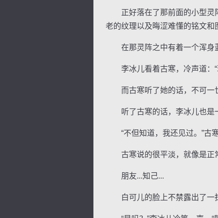
正好落在了那前面的小型灵阵
老的纹理以及晦涩难懂的铭文和
在那灵阵之中有着一个浑身蓝
李冰儿看着古寒，冷声道：“现
而古寒听了她的话，不可一世的
听了古寒的话，李冰儿也是一惊
“不但知道，我还见过。”古寒道：
古寒说的很平淡，就像是正常
朋友...知己...
白可儿的脸上不禁露出了一抹