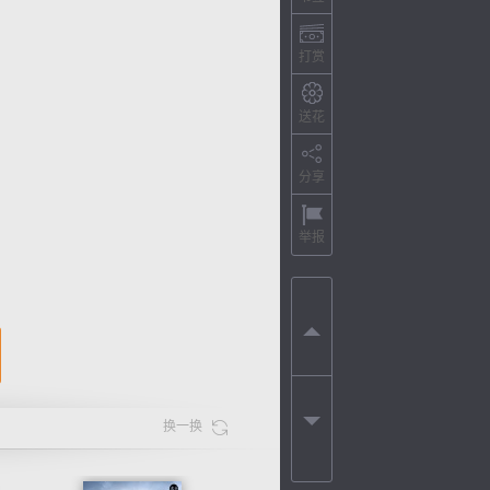
打赏
送花
分享
举报
换一换
色