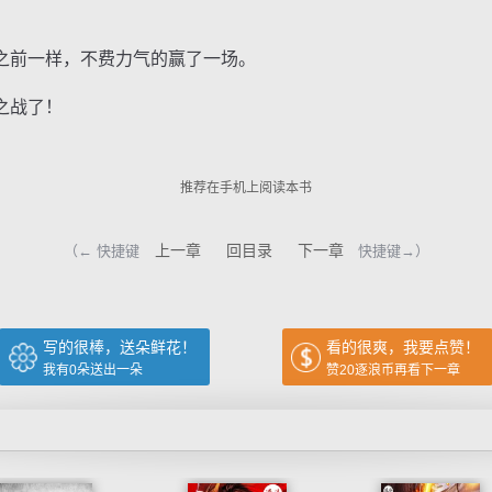
前一样，不费力气的赢了一场。
之战了！
推荐在手机上阅读本书
上一章
回目录
下一章
（← 快捷键
快捷键→）
写的很棒，送朵鲜花！
看的很爽，我要点赞！
我有
0
朵送出一朵
赞20逐浪币再看下一章