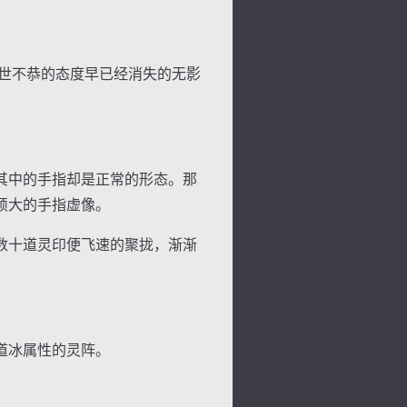
世不恭的态度早已经消失的无影
其中的手指却是正常的形态。那
硕大的手指虚像。
数十道灵印便飞速的聚拢，渐渐
背
字
宽
滚
道冰属性的灵阵。