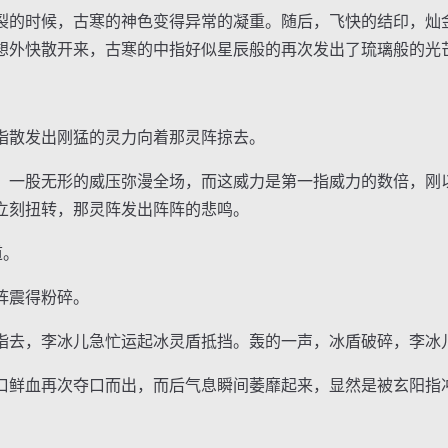
的时候，古寒的神色变得异常的凝重。随后，飞快的结印，灿
想外快散开来，古寒的中指好似星辰般的再次发出了琉璃般的光
散发出刚猛的灵力向着那灵阵掠去。
一股无形的威压弥漫全场，而这威力是第一指威力的数倍，刚
立刻扭转，那灵阵发出阵阵的悲鸣。
道。
阵震得粉碎。
去，李冰儿急忙运起冰灵盾抵挡。轰的一声，冰盾破碎，李冰
鲜血再次夺口而出，而后气息瞬间萎靡起来，显然是被玄阳指