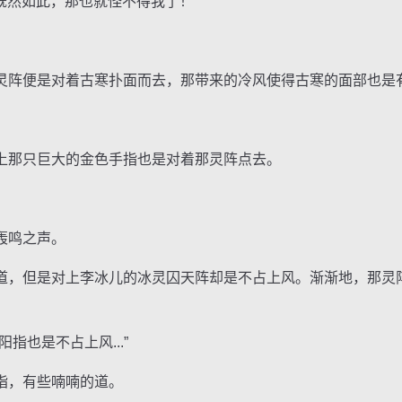
既然如此，那也就怪不得我了！”
阵便是对着古寒扑面而去，那带来的冷风使得古寒的面部也是
那只巨大的金色手指也是对着那灵阵点去。
轰鸣之声。
，但是对上李冰儿的冰灵囚天阵却是不占上风。渐渐地，那灵
也是不占上风...”
，有些喃喃的道。