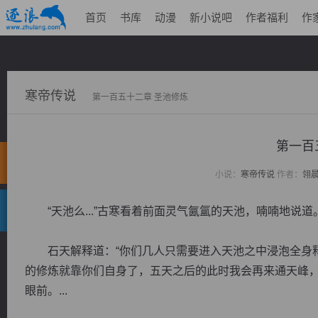
首页
书库
动漫
新小说吧
作者福利
作
寒帝传说
第一百五十二章 圣池修炼
第一百
小说：
寒帝传说
作者：
翎
“天池么...”古寒看着前面灵气氤氲的天池，喃喃地说道
石天解释道：“你们几人只需要进入天池之中浸泡全身释
的修炼就靠你们自身了，五天之后的此时我会再来通天峰，
眼前。...