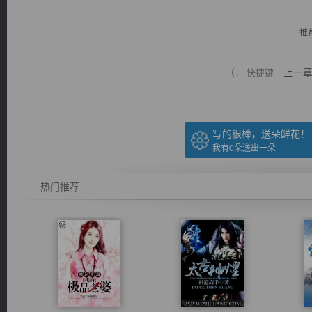
推
上一
（← 快捷键
逐浪小说
写的很棒，送朵鲜花！
我有
0
朵送出一朵
热门推荐