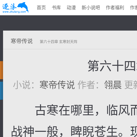
首页
书库
动漫
新小说吧
作者福利
作
寒帝传说
第六十四章 玄寒封天阵
第六十四
小说：
寒帝传说
作者：
翎晨
更新
古寒在哪里，临风而
战神一般，睥睨苍生。