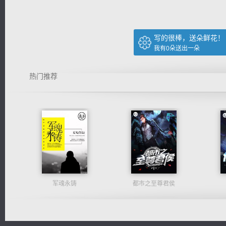
写的很棒，送朵鲜花！
我有
0
朵送出一朵
热门推荐
军魂永铸
都市之至尊君侯