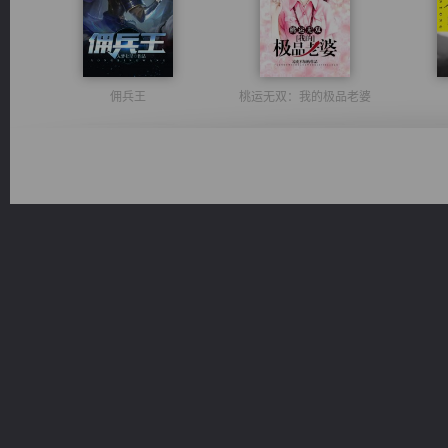
佣兵王
桃运无双：我的极品老婆
一术镇天
诸仙天下