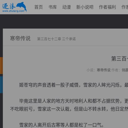
首页
书库
动漫
新小说吧
作者福利
作
寒帝传说
第三百七十二章 三个承诺
第三百
小说：
寒帝传说
作者：
翎
姬苍穹的声音透着一股子威慑，雪家的人眸光闪烁，最
毕竟这里是人家的地方天时地利人和都不占据优势，更
不吃眼前亏，雪家这一次认栽，但是山不转水转，他日定
雪家的人离开后古寒等人都是松了一口气。