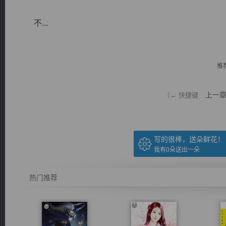
不...
推
逐浪小说
上一
（← 快捷键
写的很棒，送朵鲜花！
我有
0
朵送出一朵
热门推荐