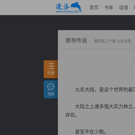
首页
书库
动漫
寒帝传说
第四百三十章 九玄大陆
目录
九玄大陆，是这个世界的最顶
书评
大陆之上诸多强大实力林立，
存在。
甚至不在少数。