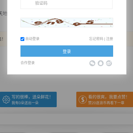
规则的束缚，肉身达到涅槃境界...
启！
自动登录
忘记密码
|
注册
登录
推荐在手机上阅读本书
合作登录
上一章
回目录
下一章
（← 快捷键
快捷键→）
写的很棒，送朵鲜花！
看的很爽，我要点赞！
我有
0
朵送出一朵
赞20逐浪币再看下一章