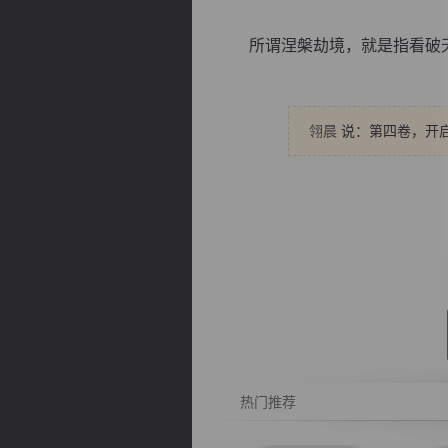
所谓涅槃劫境，就是指看破天地
翎晨
说：第四卷，开
逐浪小说
热门推荐