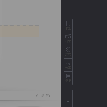
书签
打赏
送花
背
字
宽
滚
分享
举报
换一换