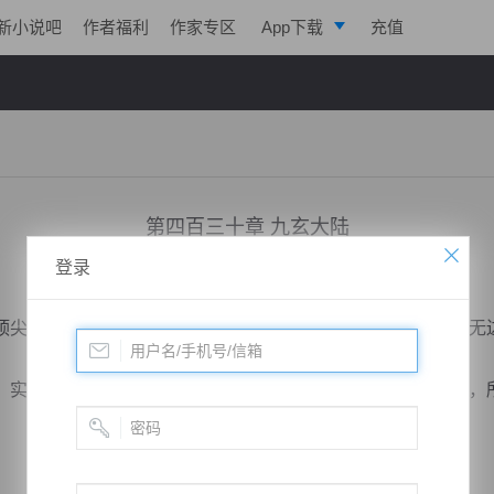
新小说吧
作者福利
作家专区
App下载
充值
逐浪小说
写作助手
第四百三十章 九玄大陆
登录
小说：
寒帝传说
作者：
翎晨
更新时间：2017-03-10 10:00 字数：2173
尖的大陆，可以说是站在食物链最顶端的大陆，浩瀚无尽，无
实力强大无比，据说在九玄大陆上，天地是极近完美无缺的，