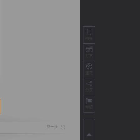
书签
打赏
送花
背
字
宽
滚
分享
举报
换一换