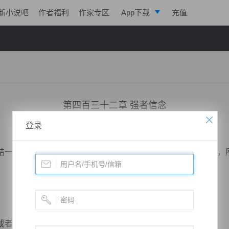
新小说吧
作者福利
作家专区
App下载
充值
逐浪小说
写作助手
第四百三十二章 强者信念
登录
小说：
寒帝传说
作者：
翎晨
更新时间：2017-03-11 20:08 字数：2127
一切，而脚下的陈千帆如同死鱼一般的倒在地上不停地抽搐，
或者离开。