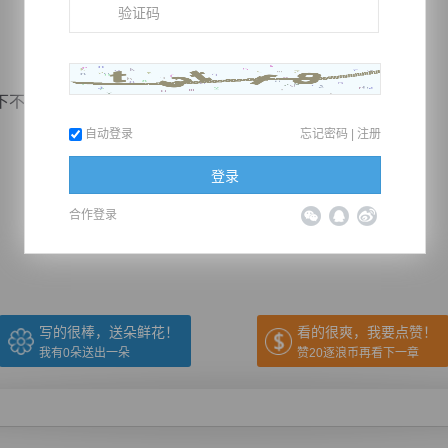
断传来钻心的疼痛让他的声音都是有着颤动，血腥...
自动登录
忘记密码
|
注册
登录
推荐在手机上阅读本书
合作登录
上一章
回目录
下一章
（← 快捷键
快捷键→）
写的很棒，送朵鲜花！
看的很爽，我要点赞！
我有
0
朵送出一朵
赞20逐浪币再看下一章