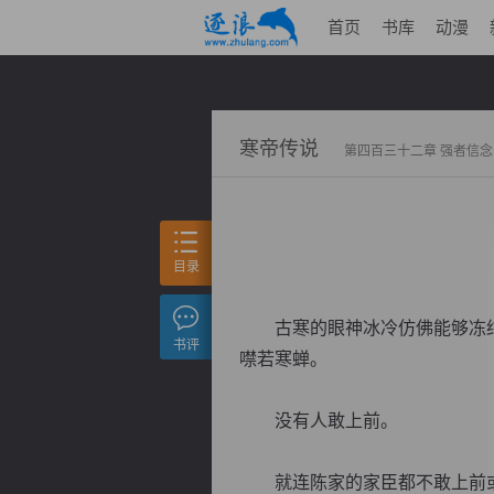
首页
书库
动漫
寒帝传说
第四百三十二章 强者信念
目录
古寒的眼神冰冷仿佛能够冻结
书评
噤若寒蝉。
没有人敢上前。
就连陈家的家臣都不敢上前