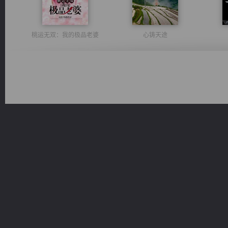
桃运无双：我的极品老婆
心铸天途
一术镇天
绝世狂尊
诸仙天下
维和先锋