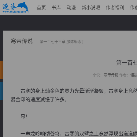
首页
书库
动漫
新小说吧
作者福利
作
寒帝传说
第一百七十三章 那你练练手
第一百七
小说：
寒帝传说
作者：
翎
古寒的身上灿金色的灵力光晕渐渐凝聚，古寒身上竟然
暴金印的速度减慢了许多。
昂！
一声龙吟响彻苍穹，古寒的双臂之上竟然浮现出道道鳞