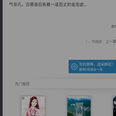
气非凡，古寒身后有着一道百丈的金龙虚...
推
逐浪小说
上一
（← 快捷键
写的很棒，送朵鲜花！
我有
0
朵送出一朵
热门推荐