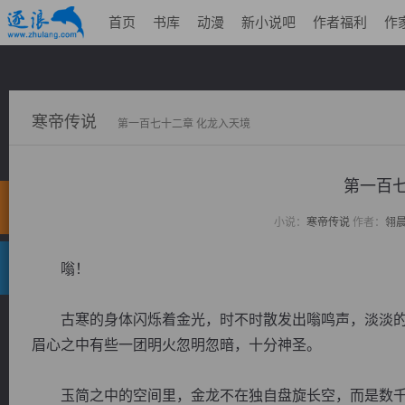
首页
书库
动漫
新小说吧
作者福利
作
寒帝传说
第一百七十二章 化龙入天境
第一百七
小说：
寒帝传说
作者：
翎
嗡！
古寒的身体闪烁着金光，时不时散发出嗡鸣声，淡淡的
眉心之中有些一团明火忽明忽暗，十分神圣。
玉简之中的空间里，金龙不在独自盘旋长空，而是数千