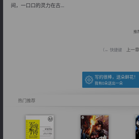
间，一口口的灵力在古...
推
逐浪小说
上一
（← 快捷键
写的很棒，送朵鲜花！
我有
0
朵送出一朵
热门推荐