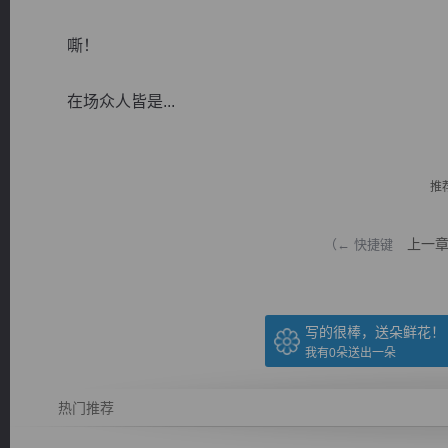
嘶！
在场众人皆是...
逐浪小说
推
上一
（← 快捷键
写的很棒，送朵鲜花！
我有
0
朵送出一朵
热门推荐