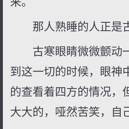
来。
那人熟睡的人正是
古寒眼睛微微颤动一
到这一切的时候，眼神
的查看着四方的情况，
大大的，哑然苦笑，自