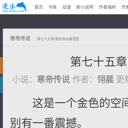
首页
书库
动漫
新小说吧
作者福利
作
寒帝传说
第七十五章 朝如青丝暮澄雪
第七十五章
小说：
寒帝传说
作者：
翎晨
更新
这是一个金色的空间
别有一番震撼。