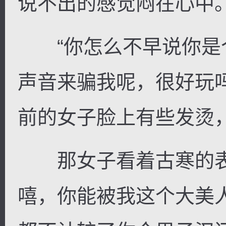
说不出的感觉闷在心中
“你怎么不早说你是
声音来骗我呢，很好玩
前的女子脸上有些发烫
那女子看着古寒的表
嘻，你能被我这个大美