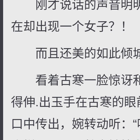
刚才说话的声音明明
在却出现一个女子？！
而且还美的如此倾城
看着古寒一脸惊讶和
得伸.出玉手在古寒的
口中传出，婉转动听：