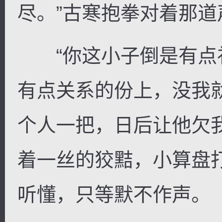
尽。”古寒抱拳对着那道
“你这小子倒是有点
有点关系的份上，没我
个人一把，日后让他欠
着一丝的狡黠，小算盘
听懂，只等默不作声。