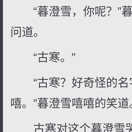
“暮澄雪，你呢？”暮
问道。
“古寒。”
“古寒？好奇怪的名
嘻。”暮澄雪嘻嘻的笑道
古寒对这个暮澄雪哭