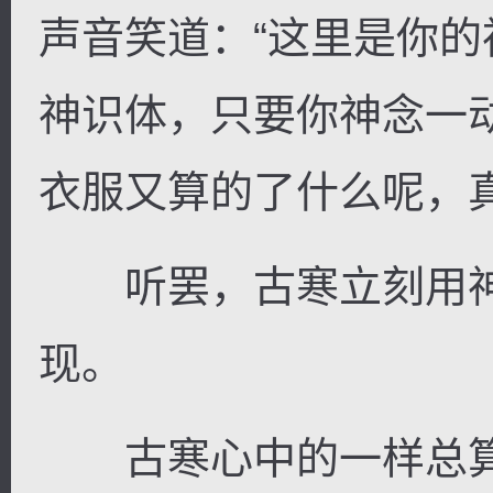
声音笑道：“这里是你
神识体，只要你神念一
衣服又算的了什么呢，
听罢，古寒立刻用神
现。
古寒心中的一样总算