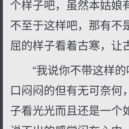
个样子吧，虽然本姑娘
不至于这样吧，那有不
屈的样子看着古寒，让
“我说你不带这样的吧。
口闷闷的但有无可奈何
子看光光而且还是一个