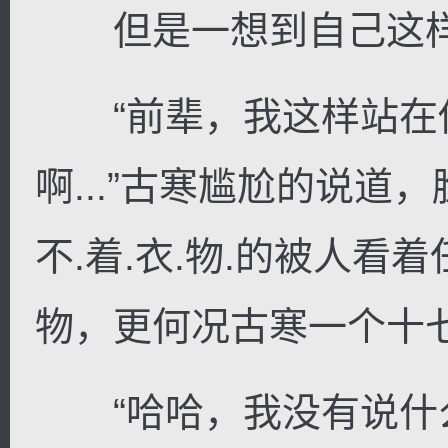
但是一想到自己这样
“前辈，我这样站在你
啊...”古寒尴尬的说
不.着.衣.物.的被人
物，更何况古寒一个十
“哈哈，我没有说什么