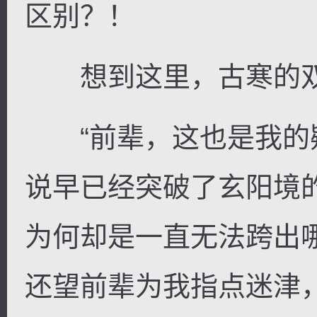
区别？！
想到这里，古寒的双
“前辈，这也是我的
说早已经突破了玄阳境
为何却是一直无法跨出
还望前辈为我指点迷津