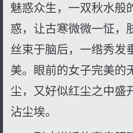
魅惑众生，一双秋水般的
惑，让古寒微微一怔，
丝束于脑后，一绺秀发
美。眼前的女子完美的
尘，又好似红尘之中盛
沾尘埃。