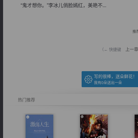
“鬼才想你。”李冰儿俏脸嫣红，美艳不...
推
逐浪小说
上一
（← 快捷键
写的很棒，送朵鲜花！
我有
0
朵送出一朵
热门推荐