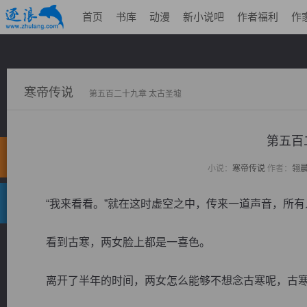
首页
书库
动漫
新小说吧
作者福利
作
寒帝传说
第五百二十九章 太古圣墟
第五百
小说：
寒帝传说
作者：
翎
“我来看看。”就在这时虚空之中，传来一道声音，所有
看到古寒，两女脸上都是一喜色。
离开了半年的时间，两女怎么能够不想念古寒呢，古寒落