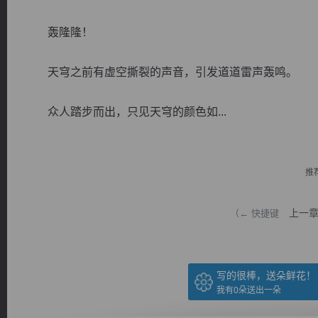
轰隆隆！
天穹之前有虚空撕裂的声音，引发道道雷声轰鸣。
逐浪小说
众人踏步而出，只见天穹的颜色如...
推
上一
（← 快捷键
写的很棒，送朵鲜花！
我有
0
朵送出一朵