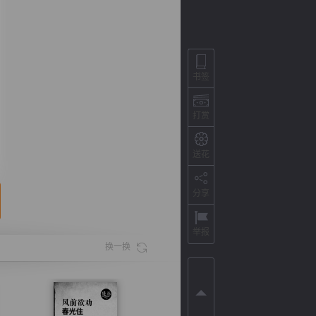
书签
打赏
送花
分享
背
字
宽
滚
举报
换一换