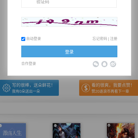
自动登录
忘记密码
|
注册
推荐在手机上阅读本书
登录
上一章
回目录
下一章
（← 快捷键
快捷键→）
合作登录
写的很棒，送朵鲜花！
看的很爽，我要点赞！
我有
0
朵送出一朵
赞20逐浪币再看下一章