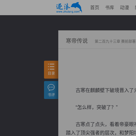
首页
书库
动漫
寒帝传说
第二百九十三章 赛前部署
目录
古寒在麒麟壁下破境晋入了元
书评
“怎么样，突破了？”
古寒点了点头，看着帝豪眼神
踏入了顶尖强者的层次，和梦阳