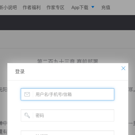
新小说吧
作者福利
作家专区
App下载
充值
逐浪小说
写作助手
第二百九十三章 赛前部署
登录
小说：
寒帝传说
作者：
翎晨
更新时间：2016-12-19 09:45 字数：2202
阳境，所以便是离开了落霞峰，承阳殿中帝豪看着回来的古寒
中有些惊喜，毕竟这是一道分水岭，是武道修士的分水岭，一
境有着本质的区别。