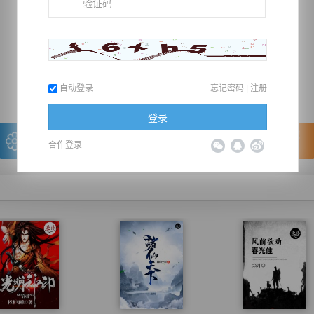
推荐在手机上阅读本书
上一章
回目录
下一章
（← 快捷键
快捷键→）
自动登录
忘记密码
|
注册
登录
写的很棒，送朵鲜花！
看的很爽，我要点赞！
合作登录
我有
0
朵送出一朵
赞20逐浪币再看下一章