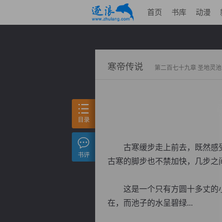
首页
书库
动漫
寒帝传说
第二百七十九章 圣地灵池
目录
古寒缓步走上前去，既然感受
书评
古寒的脚步也不禁加快，几步之
这是一个只有方圆十多丈的小
在，而池子的水呈碧绿...