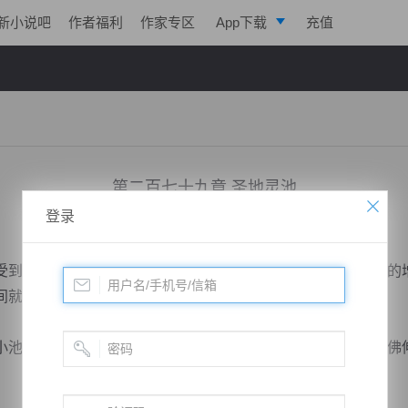
新小说吧
作者福利
作家专区
App下载
充值
逐浪小说
写作助手
第二百七十九章 圣地灵池
登录
小说：
寒帝传说
作者：
翎晨
更新时间：2016-12-09 14:35 字数：2260
到这个神秘小池的灵气如此浓郁，让古寒心中的好奇心越发的
间就已经来到了小池的前方。
池塘，池子上当灵气浓郁的近乎实质话，氤氲其上让古寒仿佛