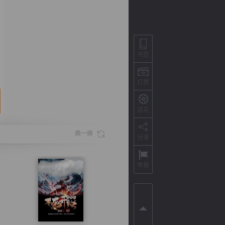
书签
打赏
送花
换一换
分享
背
字
宽
滚
举报