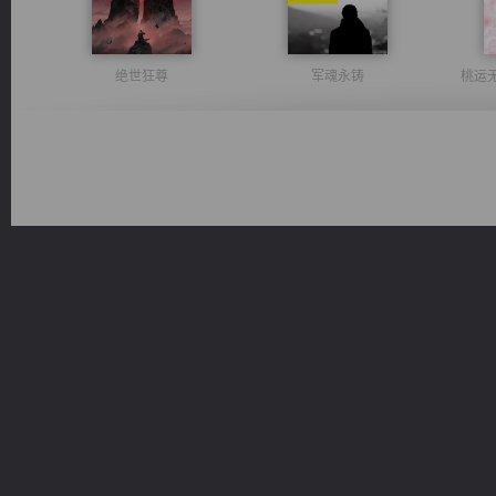
绝世狂尊
军魂永铸
桃运
激荡人生
太古神煌
一术镇天
光明神印