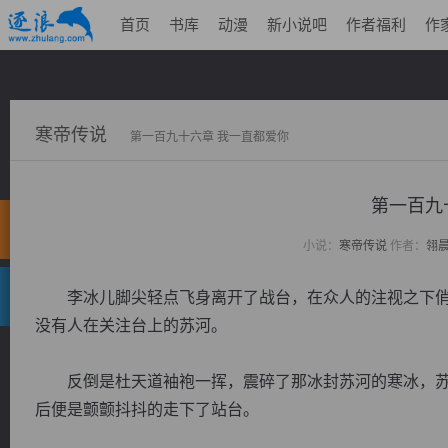
首页
书库
动漫
新小说吧
作者福利
作
寒帝传说
第一百九十六章 我一直都爱你
第一百九
小说：
寒帝传说
作者：
翎
李冰儿脚尖轻点飞身离开了战台，在众人的注视之下俏
没有人在关注台上的苏河。
反倒是杜天道袖袍一挥，震碎了那冰封苏河的寒冰，苏
后便是颤颤抖抖的走下了站台。