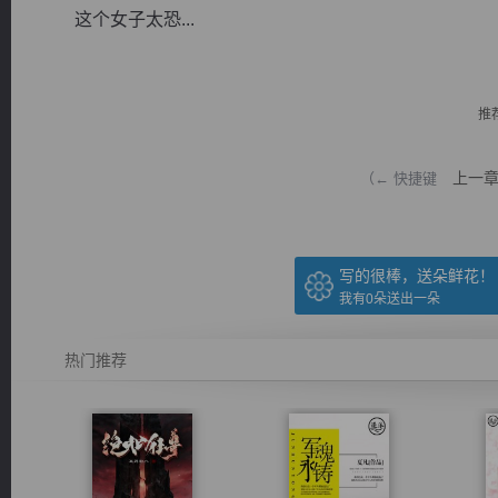
这个女子太恐...
推
逐浪小说
上一
（← 快捷键
写的很棒，送朵鲜花！
我有
0
朵送出一朵
热门推荐