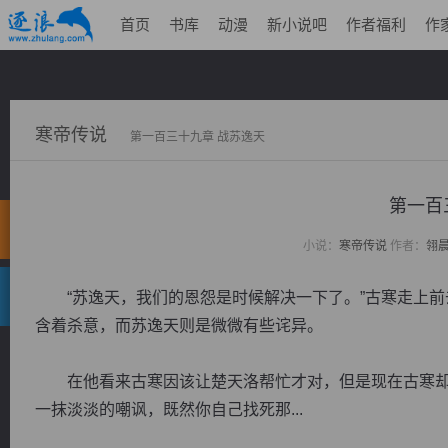
首页
书库
动漫
新小说吧
作者福利
作
寒帝传说
第一百三十九章 战苏逸天
第一百
小说：
寒帝传说
作者：
翎
“苏逸天，我们的恩怨是时候解决一下了。”古寒走上前
含着杀意，而苏逸天则是微微有些诧异。
在他看来古寒因该让楚天洛帮忙才对，但是现在古寒却
一抹淡淡的嘲讽，既然你自己找死那...