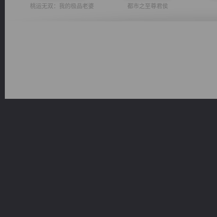
桃运无双：我的极品老婆
都市之至尊君侯
豪门战神：我既王（又名战神归来不败神婿修罗战神）
一术镇天
佣兵王
维和先锋