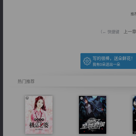
推
上一
（← 快捷键
逐浪小说
写的很棒，送朵鲜花！
我有
0
朵送出一朵
热门推荐