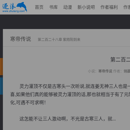
首页
书库
动漫
新小说吧
作者福利
作
寒帝传说
第二百二十八章 紫陌阳到来
第二百二
小说：
寒帝传说
作者：
翎
灵力灌顶不仅是古寒头一次听说,就连姜无神三人也是一
喜,如果他们真的能够被灵力灌顶的话,那也就相当于有了元
化,可遇不可求啊！
这怎能不让三人激动啊，不光是古寒三人，就...