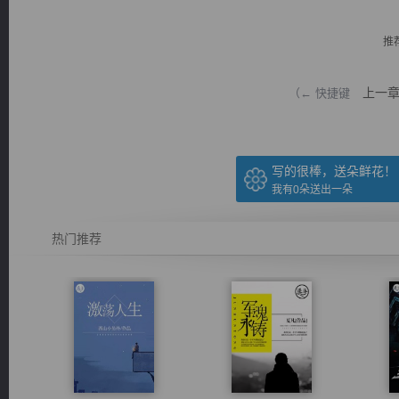
推
上一
（← 快捷键
逐浪小说
写的很棒，送朵鲜花！
我有
0
朵送出一朵
热门推荐