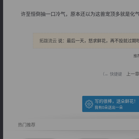
许至恒倒抽一口冷气，原本还以为这兽宠顶多就是化气境，
拓跋流云
说：最后一天，怒求鲜花，再不投就过期
逐浪小说
推
上一
（← 快捷键
写的很棒，送朵鲜花！
我有
0
朵送出一朵
热门推荐