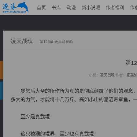
首页
书库
动漫
新小说吧
作者福利
作
凌天战魂
第128章 天真可爱萌
第1
小说：
凌天战魂
作者：
拓跋
暴怒后大圣的所作所为真的是彻底颠覆了他们的观念，
多大的力气，才能将十几万斤、高如小山的泥沼毒章鱼，
至少是真武境！
这只猿猴的境界，至少也有真武境！