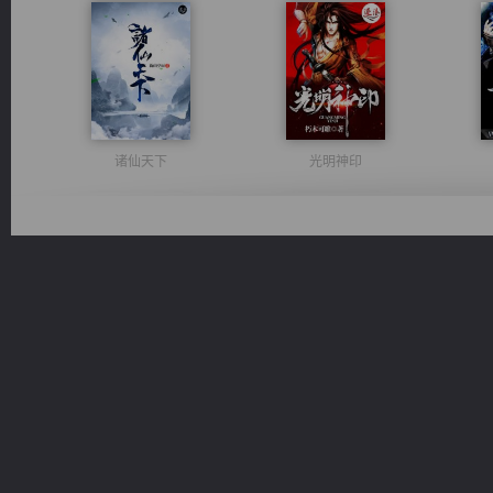
诸仙天下
光明神印
激荡人生
豪门战神：我既王（又名战神归来不败神婿修罗战神）